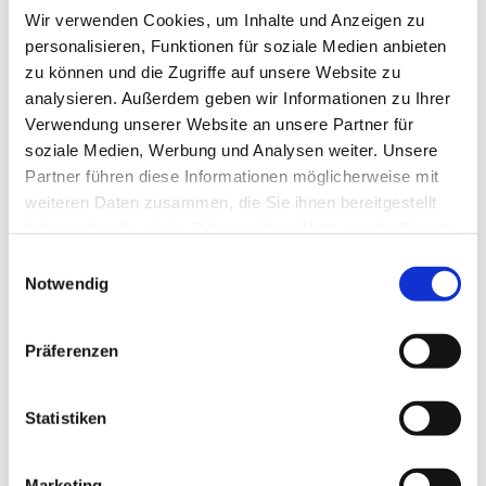
Wir verwenden Cookies, um Inhalte und Anzeigen zu
personalisieren, Funktionen für soziale Medien anbieten
zu können und die Zugriffe auf unsere Website zu
analysieren. Außerdem geben wir Informationen zu Ihrer
Verwendung unserer Website an unsere Partner für
soziale Medien, Werbung und Analysen weiter. Unsere
Partner führen diese Informationen möglicherweise mit
Dies könnte Sie auch
weiteren Daten zusammen, die Sie ihnen bereitgestellt
interessieren
haben oder die sie im Rahmen Ihrer Nutzung der Dienste
gesammelt haben.
Einwilligungsauswahl
Notwendig
Präferenzen
Statistiken
Marketing