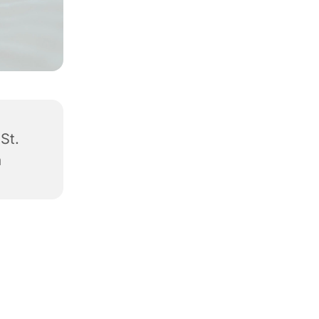
 St.
a