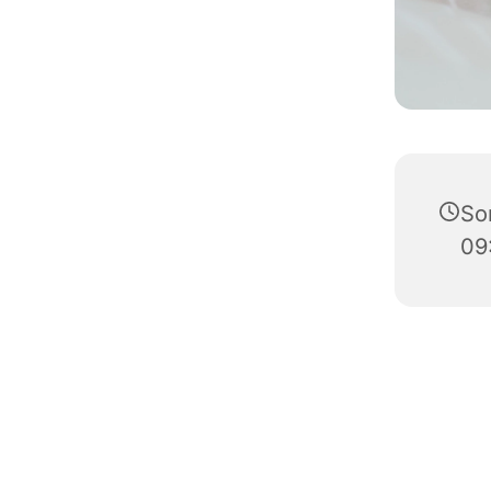
Son
09