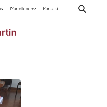
us
Pfarreileben
Kontakt
rtin