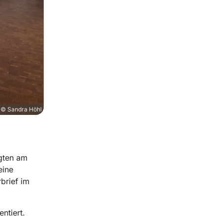
© Sandra Höhl
lgten am
eine
rbrief im
ntiert.