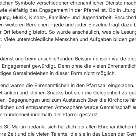
eichen Symbole verschiedener ehrenamtlicher Dienste mach
wie vielfältig das Engagement in der Pfarrei ist. Ob in Liturg
ung, Musik, Kinder-
, Familien-
und Jugendarbeit, Besuchsd
en weiteren Bereichen – jede und jeder Einzelne trägt dazu 
r Ort lebendig bleibt. So wurde anschaulich, was die Lesun
t: Viele unterschiedliche Menschen und Aufgaben bilden g
b.
sdienst und beim anschließenden Beisammensein wurde die
ge Engagement gewürdigt. Denn ohne die vielen Ehrenamtlic
diges Gemeindeleben in dieser Form nicht möglich.
end waren die Ehrenamtlichen in den Pfarrsaal eingeladen. 
tränken und kleinen Snacks bot sich die Gelegenheit zu gu
en, Begegnungen und zum Austausch über die Kirchorte hi
zlichen und entspannten Atmosphäre wurde Gemeinschaft e
erbundenheit innerhalb der Pfarrei gestärkt.
ei St. Martin bedankt sich herzlich bei allen Ehrenamtlichen f
ihre Zeit und die vielen Talente, die sie in das Leben der Ge