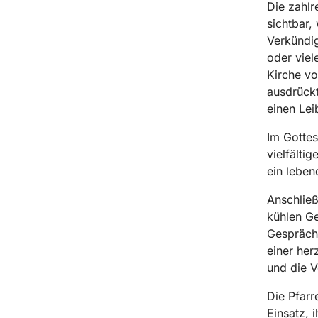
Die zahlr
sichtbar, 
Verkündig
oder viel
Kirche vo
ausdrück
einen Lei
Im Gotte
vielfälti
ein leben
Anschließ
kühlen Ge
Gespräch
einer her
und die V
Die Pfarr
Einsatz, 