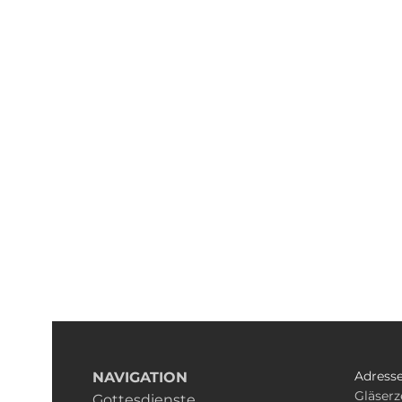
Adress
NAVIGATION
Gläserz
Gottesdienste