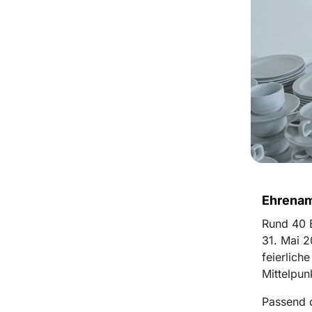
Ehrenamt
Rund
40
E
31. Mai 2
feierlich
Mittelpun
Passend d