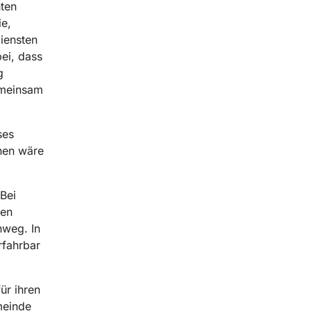
ten
ie,
iensten
bei, dass
g
emeinsam
ses
hen wäre
Bei
ten
nweg. In
rfahrbar
ür ihren
meinde