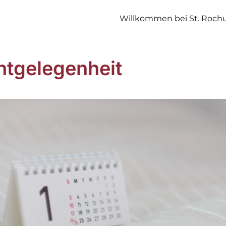
Willkommen bei St. Roch
htgelegenheit