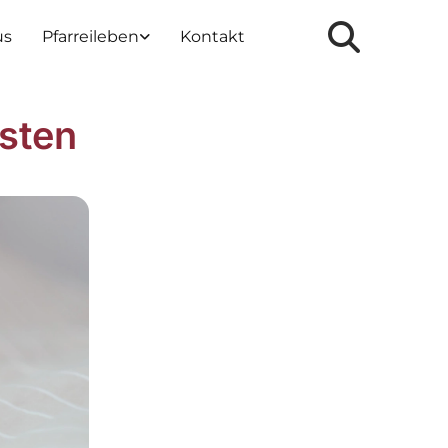
us
Pfarreileben
Kontakt
sten