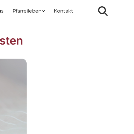
us
Pfarreileben
Kontakt
sten